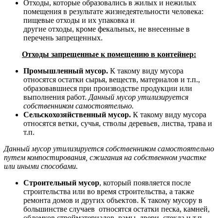
Отходы, которые образовались в жилых и нежилых
помещения в результате жизнедеятельности человека:
пищевые отходы и их упаковка и
другие отходы, кроме фекальных, не внесенные в
перечень запрещенных.
Отходы запрещенные к помещению в контейнер:
Промышленный мусор.
К такому виду мусора
относятся остатки сырья, веществ, материалов и т.п.,
образовавшиеся при производстве продукции или
выполнения работ.
Данный мусор утилизируется
собственником самостоятельно.
Сельскохозяйственный мусор.
К такому виду мусора
относятся ветки, сучья, стволы деревьев, листва, трава и
т.п.
Данный мусор утилизируется собственником самостоятельно
путем компостирования, сжигания на собственном участке
или иными способами.
Строительный мусор
, который появляется после
строительства или во время строительства, а также
ремонта домов и других объектов. К такому мусору в
большинстве случаев относятся остатки песка, камней,
обломков стройматериалов, рамы, двери, стекла и т.п.